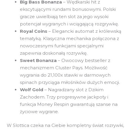
Big Bass Bonanza
– Wędkarski hit z
ekscytującymi rundami bonusowymi. Polski
gracze uwielbiają ten slot za jego wysoki
potencjał wygranych i wciągającą rozgrywkę.
Royal Coins
– Elegancki automat z królewską
tematyką. Klasyczna mechanika połączona z
nowoczesnymi funkcjami specjalnymi
zapewnia doskonałą rozrywkę.
Sweet Bonanza
– Owocowy bestseller z
mechanizmem Cluster Pays. Możliwość
wygrania do 21,100x stawki w darmowych
spinach przyciąga miłośników dużych emocji.
Wolf Gold
– Nagradzany slot z Dzikim
Zachodem. Trzy progresywne jackpoty i
funkcja Money Respin gwarantują szanse na
życiowe wygrane.
W Slottica czeka na Ciebie kompletny świat rozrywki,