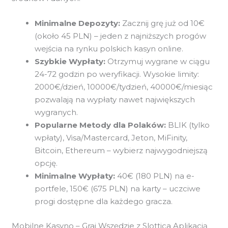
Minimalne Depozyty:
Zacznij grę już od 10€
(około 45 PLN) – jeden z najniższych progów
wejścia na rynku polskich kasyn online.
Szybkie Wypłaty:
Otrzymuj wygrane w ciągu
24-72 godzin po weryfikacji. Wysokie limity:
2000€/dzień, 10000€/tydzień, 40000€/miesiąc
pozwalają na wypłaty nawet największych
wygranych.
Popularne Metody dla Polaków:
BLIK (tylko
wpłaty), Visa/Mastercard, Jeton, MiFinity,
Bitcoin, Ethereum – wybierz najwygodniejszą
opcję.
Minimalne Wypłaty:
40€ (180 PLN) na e-
portfele, 150€ (675 PLN) na karty – uczciwe
progi dostępne dla każdego gracza.
Mobilne Kasyno – Graj Wszędzie z Slottica Aplikacją