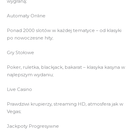
wygraną;
Automaty Online
Ponad 2000 slotów w każdej tematyce – od klasyki
po nowoczesne hity;
Gry Stołowe
Poker, ruletka, blackjack, bakarat – klasyka kasyna w
najlepszym wydaniu;
Live Casino
Prawdziwi krupierzy, streaming HD, atmosfera jak w
Vegas;
Jackpoty Progresywne