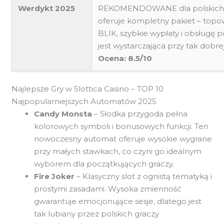
Werdykt 2025
REKOMENDOWANE dla polskich gr
oferuje kompletny pakiet – topo
BLIK, szybkie wypłaty i obsługę p
jest wystarczająca przy tak dobrej
Ocena: 8.5/10
Najlepsze Gry w Slottica Casino – TOP 10
Najpopularniejszych Automatów 2025
Candy Monsta
– Słodka przygoda pełna
kolorowych symboli i bonusowych funkcji. Ten
nowoczesny automat oferuje wysokie wygrane
przy małych stawkach, co czyni go idealnym
wyborem dla początkujących graczy.
Fire Joker
– Klasyczny slot z ognistą tematyką i
prostymi zasadami. Wysoka zmienność
gwarantuje emocjonujące sesje, dlatego jest
tak lubiany przez polskich graczy