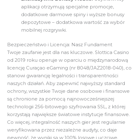
aplikacji otrzymują specjalne promocje,
dodatkowe darmowe spiny i wyższe bonusy
depozytowe – dodatkowa wartość za wybór
mobilnej rozgrywki.
Bezpieczeństwo i Licencja: Nasz Fundament
Twoje zaufanie jest dla nas kluczowe. Slottica Casino
od 2019 roku operuje w oparciu o międzynarodową
licencję Curaçao eGaming (nr 8048/JAZ2018-040), co
stanowi gwarancję legalności i transparentności
naszych działań. Aby zapewnić najwyższy standard
ochrony, wszystkie Twoje dane osobowe i finansowe
są chronione za pomocą najnowocześniejszej
technologii 256-bitowego szyfrowania SSL, z której
korzystają największe światowe instytucje finansowe.
Co więcej, integralność naszych gier jest regularnie
weryfikowana przez niezależne audyty, co daje
pewność, że wyniki są w 100% losowe i uczciwe.