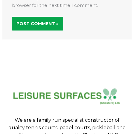
browser for the next time I comment.
We are a family run specialist constructor of
quality tennis courts, padel courts, pickleball and