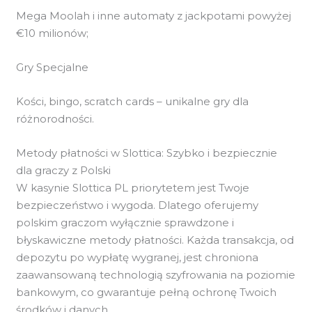
Mega Moolah i inne automaty z jackpotami powyżej
€10 milionów;
Gry Specjalne
Kości, bingo, scratch cards – unikalne gry dla
różnorodności.
Metody płatności w Slottica: Szybko i bezpiecznie
dla graczy z Polski
W kasynie Slottica PL priorytetem jest Twoje
bezpieczeństwo i wygoda. Dlatego oferujemy
polskim graczom wyłącznie sprawdzone i
błyskawiczne metody płatności. Każda transakcja, od
depozytu po wypłatę wygranej, jest chroniona
zaawansowaną technologią szyfrowania na poziomie
bankowym, co gwarantuje pełną ochronę Twoich
środków i danych.