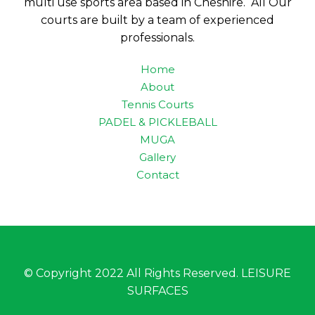
multi use sports area based in Cheshire. All Our
courts are built by a team of experienced
professionals.
Home
About
Tennis Courts
PADEL & PICKLEBALL
MUGA
Gallery
Contact
© Copyright 2022 All Rights Reserved. LEISURE
SURFACES