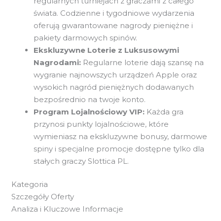
regularnych turniejach z graczami z całego
świata. Codzienne i tygodniowe wydarzenia
oferują gwarantowane nagrody pieniężne i
pakiety darmowych spinów.
Ekskluzywne Loterie z Luksusowymi
Nagrodami:
Regularne loterie dają szansę na
wygranie najnowszych urządzeń Apple oraz
wysokich nagród pieniężnych dodawanych
bezpośrednio na twoje konto.
Program Lojalnościowy VIP:
Każda gra
przynosi punkty lojalnościowe, które
wymieniasz na ekskluzywne bonusy, darmowe
spiny i specjalne promocje dostępne tylko dla
stałych graczy Slottica PL.
Kategoria
Szczegóły Oferty
Analiza i Kluczowe Informacje