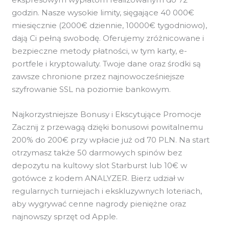
godzin. Nasze wysokie limity, sięgające 40 000€
miesięcznie (2000€ dziennie, 10000€ tygodniowo),
dają Ci pełną swobodę. Oferujemy zróżnicowane i
bezpieczne metody płatności, w tym karty, e-
portfele i kryptowaluty. Twoje dane oraz środki są
zawsze chronione przez najnowocześniejsze
szyfrowanie SSL na poziomie bankowym.
Najkorzystniejsze Bonusy i Ekscytujące Promocje
Zacznij z przewagą dzięki bonusowi powitalnemu
200% do 200€ przy wpłacie już od 70 PLN. Na start
otrzymasz także 50 darmowych spinów bez
depozytu na kultowy slot Starburst lub 10€ w
gotówce z kodem ANALYZER. Bierz udział w
regularnych turniejach i ekskluzywnych loteriach,
aby wygrywać cenne nagrody pieniężne oraz
najnowszy sprzęt od Apple.